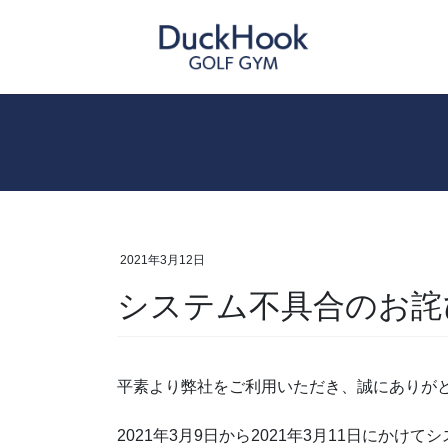
コ
ナ
ン
ビ
テ
ゲ
ン
ー
ツ
シ
へ
ョ
ス
ン
キ
に
ッ
移
プ
動
2021年3月12日
システム不具合のお詫
平素より弊社をご利用いただき、誠にありが
2021年3月9日から2021年3月11日に