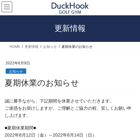
コ
ナ
ン
ビ
テ
ゲ
ン
ー
更新情報
ツ
シ
へ
ョ
ス
ン
HOME
更新情報
お知らせ
夏期休業のお知らせ
キ
に
ッ
移
プ
動
2022年8月9日
お知らせ
夏期休業のお知らせ
誠に勝手ながら、下記期間を休業させていただきます。
ご迷惑をお掛けしますが、ご理解とご協力の程、宜しくお願い申
し上げます。
■夏期休業期間■
2022年8月12日（金）～2022年8月14日（日）